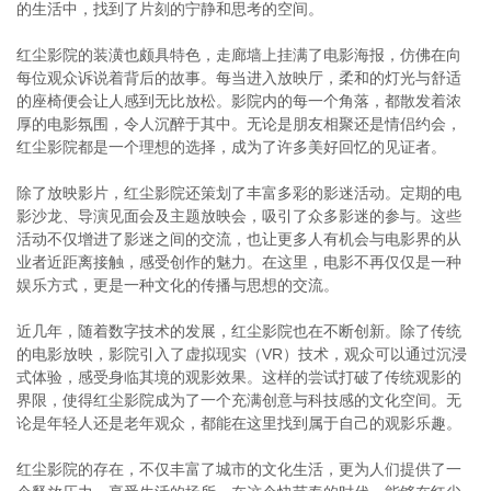
的生活中，找到了片刻的宁静和思考的空间。
红尘影院的装潢也颇具特色，走廊墙上挂满了电影海报，仿佛在向
每位观众诉说着背后的故事。每当进入放映厅，柔和的灯光与舒适
的座椅便会让人感到无比放松。影院内的每一个角落，都散发着浓
厚的电影氛围，令人沉醉于其中。无论是朋友相聚还是情侣约会，
红尘影院都是一个理想的选择，成为了许多美好回忆的见证者。
除了放映影片，红尘影院还策划了丰富多彩的影迷活动。定期的电
影沙龙、导演见面会及主题放映会，吸引了众多影迷的参与。这些
活动不仅增进了影迷之间的交流，也让更多人有机会与电影界的从
业者近距离接触，感受创作的魅力。在这里，电影不再仅仅是一种
娱乐方式，更是一种文化的传播与思想的交流。
近几年，随着数字技术的发展，红尘影院也在不断创新。除了传统
的电影放映，影院引入了虚拟现实（VR）技术，观众可以通过沉浸
式体验，感受身临其境的观影效果。这样的尝试打破了传统观影的
界限，使得红尘影院成为了一个充满创意与科技感的文化空间。无
论是年轻人还是老年观众，都能在这里找到属于自己的观影乐趣。
红尘影院的存在，不仅丰富了城市的文化生活，更为人们提供了一