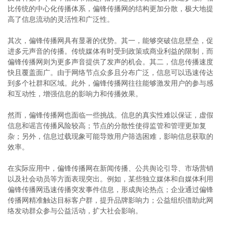
比传统的中心化传播体系，偏锋传播网的结构更加分散，极大地提
高了信息流动的灵活性和广泛性。
其次，偏锋传播网具有显著的优势。其一，能够突破信息壁垒，促
进多元声音的传播。传统媒体有时受到政策或商业利益的限制，而
偏锋传播网则为更多声音提供了发声的机会。其二，信息传播速度
快且覆盖面广。由于网络节点众多且分布广泛，信息可以迅速传达
到多个社群和区域。此外，偏锋传播网往往能够激发用户的参与感
和互动性，增强信息的影响力和传播效果。
然而，偏锋传播网也面临一些挑战。信息的真实性难以保证，虚假
信息和谣言传播风险较高；节点的分散性使得监管和管理更加复
杂；另外，信息过载现象可能导致用户筛选困难，影响信息获取的
效率。
在实际应用中，偏锋传播网在新闻传播、公共舆论引导、市场营销
以及社会动员等方面表现突出。例如，某些独立媒体和自媒体利用
偏锋传播网迅速传播突发事件信息，形成舆论热点；企业通过偏锋
传播网精准触达目标客户群，提升品牌影响力；公益组织借助此网
络发动群众参与公益活动，扩大社会影响。