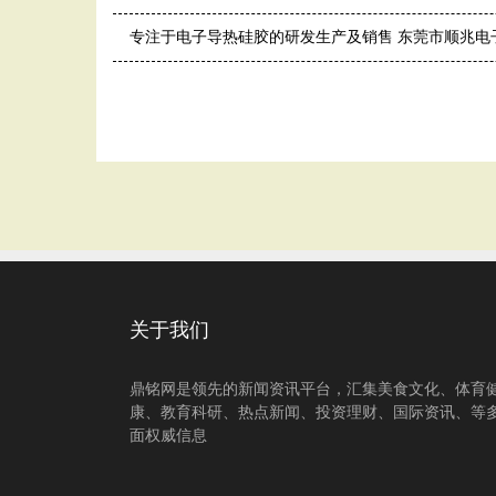
专注于电子导热硅胶的研发生产及销售 东莞市顺兆电
关于我们
鼎铭网是领先的新闻资讯平台，汇集美食文化、体育
康、教育科研、热点新闻、投资理财、国际资讯、等
面权威信息