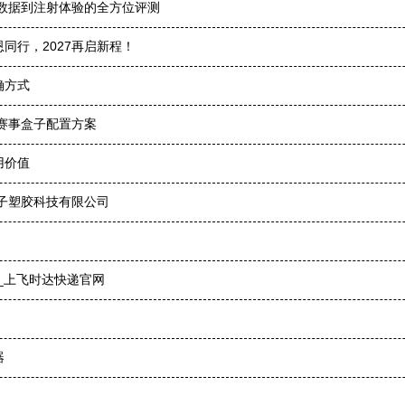
床数据到注射体验的全方位评测
同行，2027再启新程！
确方式
赛事盒子配置方案
用价值
子塑胶科技有限公司
_上飞时达快递官网
器