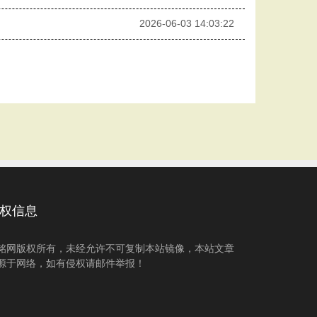
2026-06-03 14:03:22
权信息
铭网版权所有，未经允许不可复制本站镜像，本站文章
源于网络，如有侵权请邮件举报！