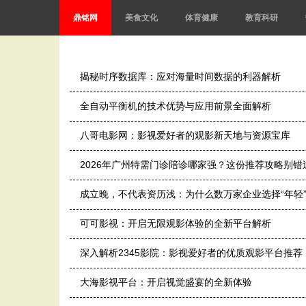
鼎铭网
美食文化
体育健康
教育科研
揭秘时序数据库：应对海量时间数据的利器解析
全自动平衡机的技术优势与应用前景全面解析
八哥电影网：影视爱好者的观影新天地与资源宝库
2026年广州特需门诊陪诊哪家强？这份推荐攻略别错
成立晚，不代表资历浅：为什么数万家企业选择“年轻
可可影视：开启无限观影体验的全新平台解析
深入解析2345影院：影视爱好者的优质观影平台推荐
大海影视平台：开启视觉盛宴的全新体验