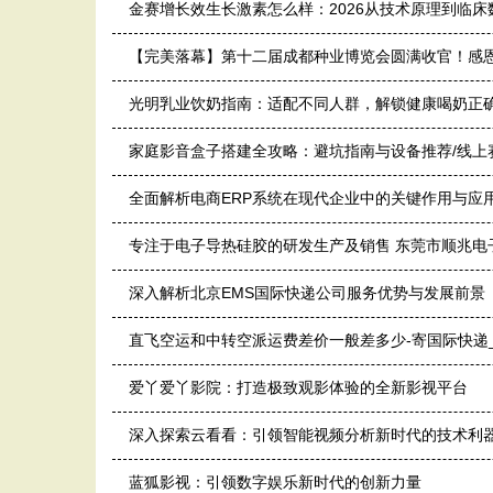
金赛增长效生长激素怎么样：2026从技术原理到临
【完美落幕】第十二届成都种业博览会圆满收官！感恩
光明乳业饮奶指南：适配不同人群，解锁健康喝奶正
家庭影音盒子搭建全攻略：避坑指南与设备推荐/线上
全面解析电商ERP系统在现代企业中的关键作用与应
专注于电子导热硅胶的研发生产及销售 东莞市顺兆电
深入解析北京EMS国际快递公司服务优势与发展前景
直飞空运和中转空派运费差价一般差多少-寄国际快递
爱丫爱丫影院：打造极致观影体验的全新影视平台
深入探索云看看：引领智能视频分析新时代的技术利
蓝狐影视：引领数字娱乐新时代的创新力量