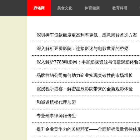
鼎铭网
美食文化
体育健康
教育科研
深圳押车贷款额度更高利率更低，应急周转首选方案
深入解析豆瓣影院：连接影迷与电影世界的桥梁
深入解析7788电影网：丰富影视资源与便捷观影体验
品牌营销公司如何助力企业实现突破性的市场增长
沉浸视听盛宴：解密星辰影院带来的全新观影体验
和诚道槟榔代理加盟
专业刑事律师姬传生
提升企业竞争力的关键环节——全面解析质量管控体