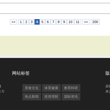
<<
1
2
3
4
5
6
7
8
9
10
11
>>
200
网站标签
版
健
鼎
美食文化
体育健康
教育科研
多方
来
热点新闻
投资理财
国际资讯