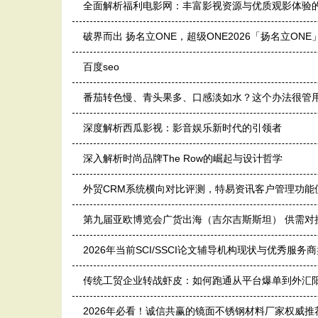
全面解析福利电影网：丰富影视资源与优质观影体验
破界而出 扬名立ONE，超级ONE2026「扬名立ON
百度seo
番茄转色慢、青头果多、口感淡如水？这个办法很管
深度解析西瓜影视：影音娱乐新时代的引领者
深入解析时尚品牌The Row的崛起与设计哲学
外贸CRM系统横向对比评测，特易资讯客户管理功能
第九届亚欧博览会广货出海（吉尔吉斯斯坦） 供需对
2026年当前SCI/SSCI论文辅导机构现状与优秀服务
传统工贸企业转战虾皮：如何跑通从平台爆单到外汇
2026年必看！诚信共赢的镜面不锈钢材料厂家权威推