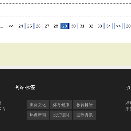
...
<<
24
25
26
27
28
29
30
31
32
33
34
>>
20
网站标签
版
健
鼎
美食文化
体育健康
教育科研
多方
来
热点新闻
投资理财
国际资讯