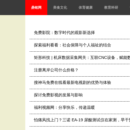
鼎铭网
美食文化
体育健康
教育科研
免费影院：数字时代的观影新选择
探索福利看看：社会保障与个人福祉的结合
矩形科技 | 机床数据采集网关：互联CNC设备，赋能
注册离岸公司什么价格？
搜神马免费在线看最新电视剧的优势与体验
探讨免费影视的发展与影响
福利视频网：分享快乐，传递温暖
怕痛风找上门？三诺 EA-19 尿酸测试仪在家测，早